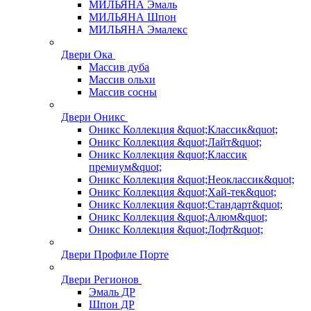
МИЛЬЯНА Эмаль
МИЛЬЯНА Шпон
МИЛЬЯНА Эмалекс
Двери Ока
Массив дуба
Массив ольхи
Массив сосны
Двери Оникс
Оникс Коллекция &quot;Классик&quot;
Оникс Коллекция &quot;Лайт&quot;
Оникс Коллекция &quot;Классик
премиум&quot;
Оникс Коллекция &quot;Неоклассик&quot;
Оникс Коллекция &quot;Хай-тек&quot;
Оникс Коллекция &quot;Стандарт&quot;
Оникс Коллекция &quot;Алюм&quot;
Оникс Коллекция &quot;Лофт&quot;
Двери Профиле Порте
Двери Регионов
Эмаль ДР
Шпон ДР