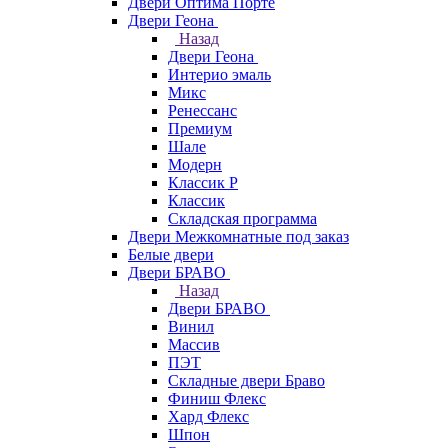
Двери Оптима Порте
Двери Геона
Назад
Двери Геона
Интерио эмаль
Микс
Ренессанс
Премиум
Шале
Модерн
Классик Р
Классик
Складская программа
Двери Межкомнатные под заказ
Белые двери
Двери БРАВО
Назад
Двери БРАВО
Винил
Массив
ПЭТ
Складные двери Браво
Финиш Флекс
Хард Флекс
Шпон