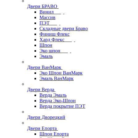
Двери БРАВО
Винил
Массив
ПЭТ
Складные двери Браво
Финиш Флекс
Хард Флекс
Шпон
Эко шпон
Эмаль
Двери ВанМарк
Эко Шпон ВанМарк
Эмаль ВанМарк
Двери Верда
Верда Эмаль
Верда Эко-Шпон
Верда покрытие ПЭТ
Двери Дворецкий
Двери Епорта
Шпон Епорта