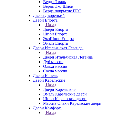
Верда Эмаль
Верда Эко-Шпон
Верда покрытие ПЭТ
Двери Дворецкий
Двери Епорта
Назад
Двери Епорта
Шпон Епорта
ЭкоШпон Епорта
Эмаль Епорта
Двери Итальянская Легенда
Назад
Двери Итальянская Легенда
Дуб массив
Ольха массив
Сосна массив
Двери Капель
Двери Карельские
Назад
Двери Карельские
Эмаль Карельские двери
Шпон Карельские двери
Массив Ольхи Карельские двери
Двери Комфорт
Назад