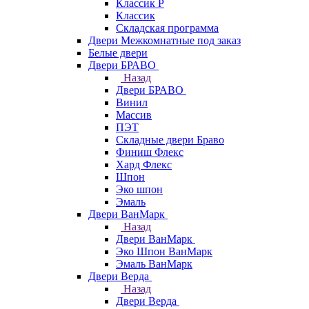
Классик Р
Классик
Складская программа
Двери Межкомнатные под заказ
Белые двери
Двери БРАВО
Назад
Двери БРАВО
Винил
Массив
ПЭТ
Складные двери Браво
Финиш Флекс
Хард Флекс
Шпон
Эко шпон
Эмаль
Двери ВанМарк
Назад
Двери ВанМарк
Эко Шпон ВанМарк
Эмаль ВанМарк
Двери Верда
Назад
Двери Верда