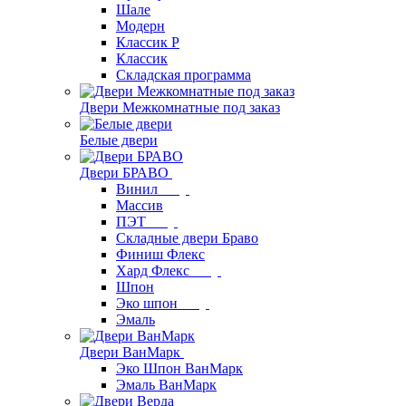
Шале
Модерн
Классик Р
Классик
Складская программа
Двери Межкомнатные под заказ
Белые двери
Двери БРАВО
Винил
Массив
ПЭТ
Складные двери Браво
Финиш Флекс
Хард Флекс
Шпон
Эко шпон
Эмаль
Двери ВанМарк
Эко Шпон ВанМарк
Эмаль ВанМарк