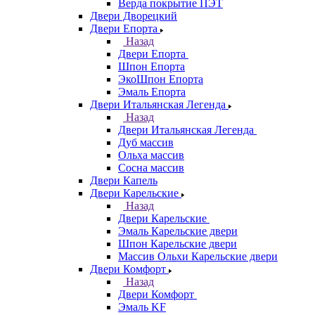
Верда покрытие ПЭТ
Двери Дворецкий
Двери Епорта
Назад
Двери Епорта
Шпон Епорта
ЭкоШпон Епорта
Эмаль Епорта
Двери Итальянская Легенда
Назад
Двери Итальянская Легенда
Дуб массив
Ольха массив
Сосна массив
Двери Капель
Двери Карельские
Назад
Двери Карельские
Эмаль Карельские двери
Шпон Карельские двери
Массив Ольхи Карельские двери
Двери Комфорт
Назад
Двери Комфорт
Эмаль KF