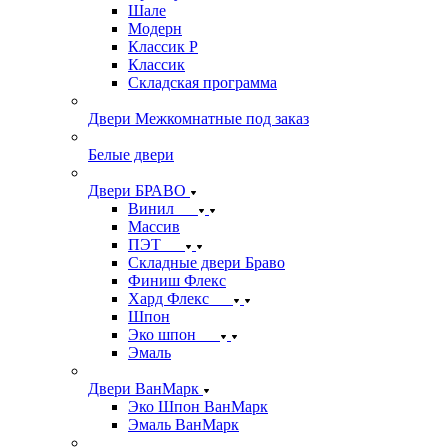
Шале
Модерн
Классик Р
Классик
Складская программа
Двери Межкомнатные под заказ
Белые двери
Двери БРАВО
Винил
Массив
ПЭТ
Складные двери Браво
Финиш Флекс
Хард Флекс
Шпон
Эко шпон
Эмаль
Двери ВанМарк
Эко Шпон ВанМарк
Эмаль ВанМарк