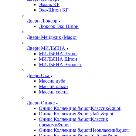
Эмаль KF
Эко-Шпон KF
Двери Люксор
Люксор Эко-Шпон
Двери Мейджик (Magic)
Двери МИЛЬЯНА
МИЛЬЯНА Эмаль
МИЛЬЯНА Шпон
МИЛЬЯНА Эмалекс
Двери Ока
Массив дуба
Массив ольхи
Массив сосны
Двери Оникс
Оникс Коллекция &quot;Классик&quot;
Оникс Коллекция &quot;Лайт&quot;
Оникс Коллекция &quot;Классик
премиум&quot;
Оникс Коллекция &quot;Неоклассик&quot;
Оникс Коллекция &quot;Хай-тек&quot;