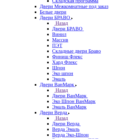
Складская программа
Двери Межкомнатные под заказ
Белые двери
Двери БРАВО
Назад
Двери БРАВО
Винил
Массив
ПЭТ
Складные двери Браво
Финиш Флекс
Хард Флекс
Шпон
Эко шпон
Эмаль
Двери ВанМарк
Назад
Двери ВанМарк
Эко Шпон ВанМарк
Эмаль ВанМарк
Двери Верда
Назад
Двери Верда
Верда Эмаль
Верда Эко-Шпон